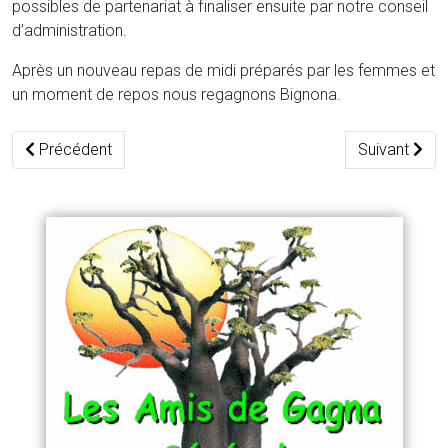
possibles de partenariat à finaliser ensuite par notre conseil
d’administration.
Après un nouveau repas de midi préparés par les femmes et
un moment de repos nous regagnons Bignona.
Article précédent : A Gagna, du 17 au 19 mars
Article suiva
Précédent
Suivant